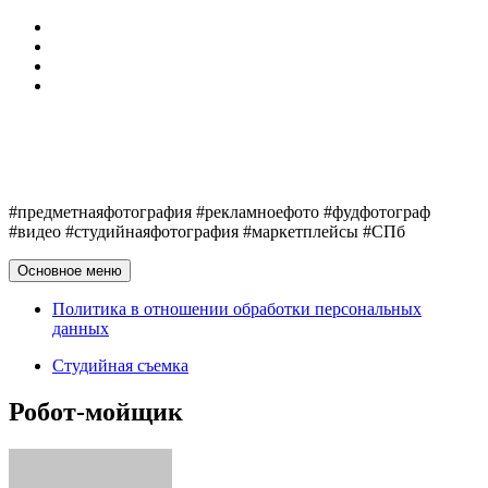
Перейти
Обо мне
к
Telegram
содержимому
VK
Политика в отношении обработки персональных
данных
Егор Клюшин
#предметнаяфотография #рекламноефото #фудфотограф
#видео #студийнаяфотография #маркетплейсы #СПб
Основное меню
Политика в отношении обработки персональных
данных
Студийная съемка
Робот-мойщик