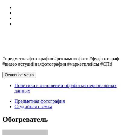
Перейти
Обо мне
к
Telegram
содержимому
VK
Политика в отношении обработки персональных
данных
Егор Клюшин
#предметнаяфотография #рекламноефото #фудфотограф
#видео #студийнаяфотография #маркетплейсы #СПб
Основное меню
Политика в отношении обработки персональных
данных
Предметная фотография
Студийная съемка
Обогреватель