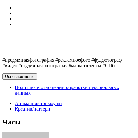
Перейти
Обо мне
к
Telegram
содержимому
VK
Политика в отношении обработки персональных
данных
Егор Клюшин
#предметнаяфотография #рекламноефото #фудфотограф
#видео #студийнаяфотография #маркетплейсы #СПб
Основное меню
Политика в отношении обработки персональных
данных
Анимация/стопмоушн
Креатив/паттерн
Часы