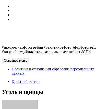
Перейти
Обо мне
к
Telegram
содержимому
VK
Политика в отношении обработки персональных
данных
Егор Клюшин
#предметнаяфотография #рекламноефото #фудфотограф
#видео #студийнаяфотография #маркетплейсы #СПб
Основное меню
Политика в отношении обработки персональных
данных
Креатив/паттерн
Уголь и щипцы