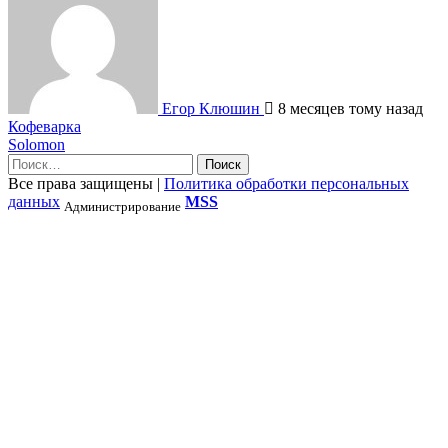
Егор Клюшин
8 месяцев тому назад
Навигация
Кофеварка
Solomon
по
Найти:
записям
Все права защищены
|
Политика обработки персональных
данных
MSS
Администрирование