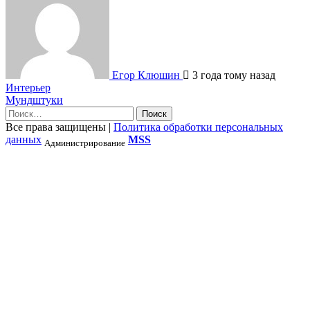
Егор Клюшин
3 года тому назад
Навигация
Интерьер
Мундштуки
по
Найти:
записям
Все права защищены
|
Политика обработки персональных
данных
MSS
Администрирование