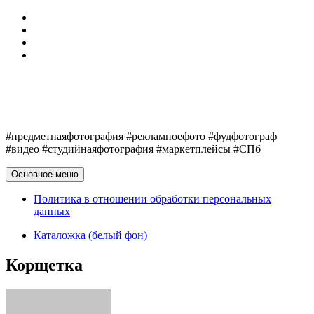
Перейти
Обо мне
к
Telegram
содержимому
VK
Политика в отношении обработки персональных
данных
Егор Клюшин
#предметнаяфотография #рекламноефото #фудфотограф
#видео #студийнаяфотография #маркетплейсы #СПб
Основное меню
Политика в отношении обработки персональных
данных
Каталожка (белый фон)
Корщетка